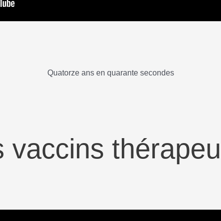
Quatorze ans en quarante secondes
s vaccins thérapeu