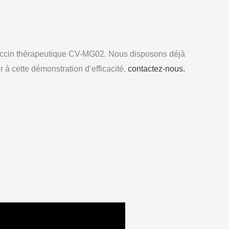
 vaccin thérapeutique CV-MG02. Nous disposons déjà
 à cette démonstration d’efficacité,
contactez-nous.