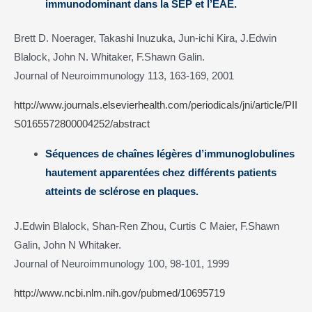
immunodominant dans la SEP et l’EAE.
Brett D. Noerager, Takashi Inuzuka, Jun-ichi Kira, J.Edwin
Blalock, John N. Whitaker, F.Shawn Galin.
Journal of Neuroimmunology 113, 163-169, 2001
http://www.journals.elsevierhealth.com/periodicals/jni/article/PII
S0165572800004252/abstract
Séquences de chaînes légères d’immunoglobulines
hautement apparentées chez différents patients
atteints de sclérose en plaques.
J.Edwin Blalock, Shan-Ren Zhou, Curtis C Maier, F.Shawn
Galin, John N Whitaker.
Journal of Neuroimmunology 100, 98-101, 1999
http://www.ncbi.nlm.nih.gov/pubmed/10695719