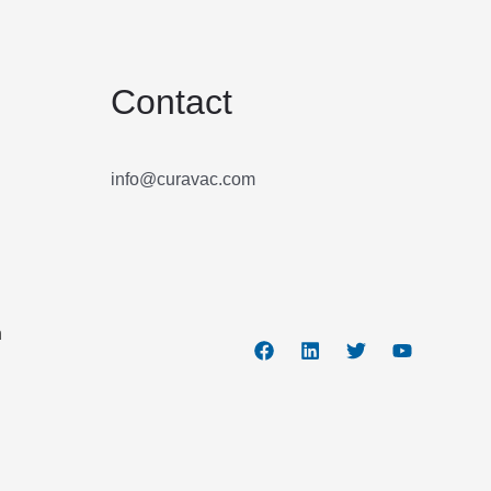
Contact
info@curavac.com
n